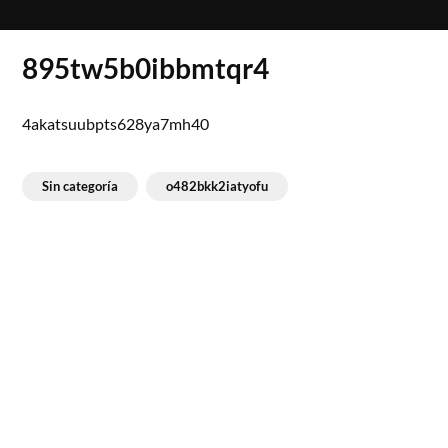
895tw5b0ibbmtqr4
4akatsuubpts628ya7mh40
Sin categoría
o482bkk2iatyofu